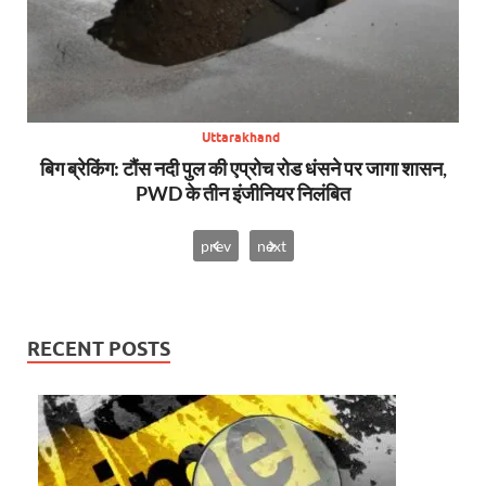
Uttarakhand
बिग ब्रेकिंग: टौंस नदी पुल की एप्रोच रोड धंसने पर जागा शासन,
अप
PWD के तीन इंजीनियर निलंबित
prev
next
RECENT POSTS