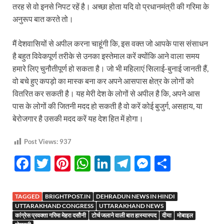
तरह से वो इनसे निपट रहें है। अच्छा होता यदि वो प्रधानमंत्री की गरिमा के
अनुरूप बात करते तो।
मैं देशवासियों से अपील करना चाहूंगी कि, इस वक्त जो आपके पास संसाधन
है बहुत विवेकपूर्ण तरीके से उनका इस्तेमाल करें क्योंकि आने वाला समय
हमारे लिए चुनौतीपूर्ण हो सकता है। जो भी महिलाएं सिलाई-बुनाई जानती हैं,
वो बचे हुए कपड़ो का मास्क बना कर अपने आसपास क्षेत्र के लोगों को
वितरित कर सकती है। यह मेरी देश के लोगों से अपील है कि, अपने आस
पास के लोगों की जितनी मदद हो सकती है वो करें कोई बुजुर्ग, असहाय, या
बेरोजगार है उसकी मदद करें यह देश हित में होगा।
Post Views:
937
F
T
Pi
W
Li
T
M
S
ac
w
nt
h
n
el
es
h
e
itt
er
at
k
e
se
ar
TAGGED
BRIGHTPOST.IN
DEHRADUN NEWS IN HINDI
b
er
es
s
e
gr
n
e
UTTARAKHAND CONGRESS
UTTARAKHAND NEWS
कांग्रेस प्रवक्ता गरिमा मेहरा दसौनी
टोर्च जलाने वाली बात हास्यास्पद
दीया
मोबाइल