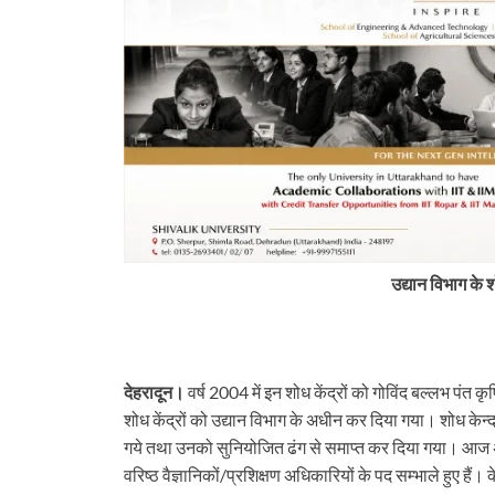
उद्यान विभाग के श
देहरादून।
वर्ष 2004 में इन शोध केंद्रों को गोविंद बल्लभ पंत 
शोध केंद्रों को उद्यान विभाग के अधीन कर दिया गया। शोध केन्द्
tarakhand
Uttarakhand
गये तथा उनको सुनियोजित ढंग से समाप्त कर दिया गया। आज अधिकतर
 के बड़े फैसलें। UPCL अभियंताओं
बिग ब्रेकिंग: टौंस नदी पुल की एप्रोच रो
वरिष्ठ वैज्ञानिकों/प्रशिक्षण अधिकारियों के पद सम्भाले हुए हैं। 
मसूरी पालिका कर्मियों की वेतन
शासन, PWD के तीन इंजीनियर न