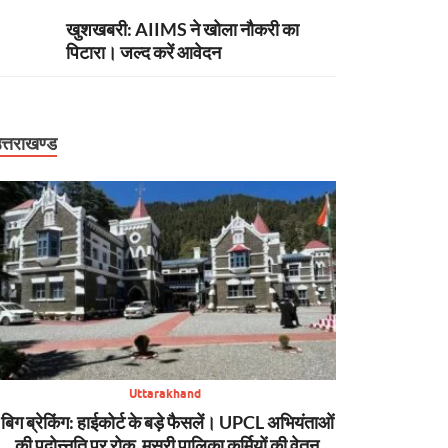
खुशखबरी: AIIMS ने खोला नौकरी का
पिटारा। जल्द करें आवेदन
त्तराखण्ड
Uttarakhand
बिग ब्रेकिंग: हाईकोर्ट के बड़े फैसलें। UPCL अभियंताओं
बिग ब्रेकिंग: टौं
की पदोन्नति पर रोक, मसूरी पालिका कर्मियों की वेतन
शासन, PW