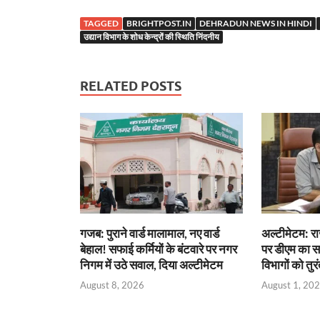
e
itt
er
at
k
e
se
a
TAGGED
BRIGHTPOST.IN
DEHRADUN NEWS IN HINDI
b
er
es
s
e
gr
n
e
उद्यान विभाग के शोध केन्द्रों की स्थिति निंदनीय
o
t
A
dI
a
g
o
p
n
m
er
RELATED POSTS
k
p
गजब: पुराने वार्ड मालामाल, नए वार्ड
अल्टीमेटम: रा
बेहाल! सफाई कर्मियों के बंटवारे पर नगर
पर डीएम का सख्
निगम में उठे सवाल, दिया अल्टीमेटम
विभागों को तुरं
August 8, 2026
August 1, 20