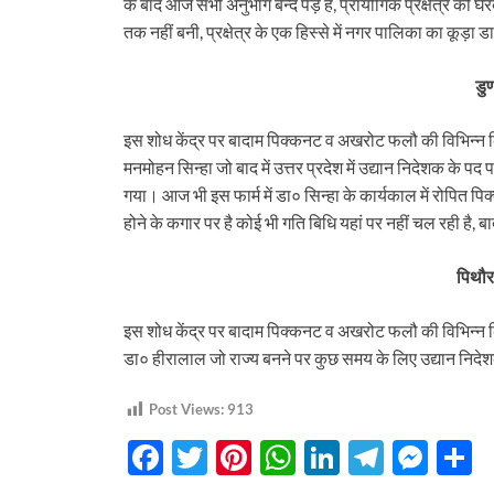
के बाद आज सभी अनुभाग बन्द पड़े हैं, प्रायोगिक प्रक्षेत्र की
तक नहीं बनी, प्रक्षेत्र के एक हिस्से में नगर पालिका का कूड़ा
डु
इस शोध केंद्र पर बादाम पिक्कनट व अखरोट फलौ की विभिन्न 
मनमोहन सिन्हा जो बाद में उत्तर प्रदेश में उद्यान निदेशक के पद प
गया। आज भी इस फार्म में डा० सिन्हा के कार्यकाल में रोपित पिक्
होने के कगार पर है कोई भी गति बिधि यहां पर नहीं चल रही है, बा
पिथौर
इस शोध केंद्र पर बादाम पिक्कनट व अखरोट फलौ की विभिन्न क
डा० हीरालाल जो राज्य बनने पर कुछ समय के लिए उद्यान निदेशक
Post Views:
913
F
T
Pi
W
Li
T
M
S
ac
w
nt
h
n
el
es
h