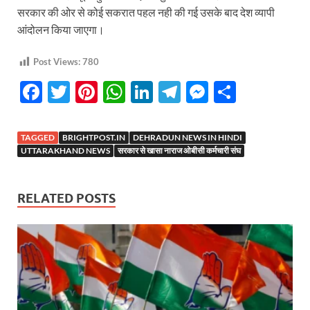
सरकार की ओर से कोई सकरात पहल नही की गई उसके बाद देश व्यापी
आंदोलन किया जाएगा।
Post Views:
780
F
T
Pi
W
Li
T
M
S
ac
w
nt
h
n
el
es
h
e
itt
er
at
k
e
se
ar
TAGGED
BRIGHTPOST.IN
DEHRADUN NEWS IN HINDI
b
er
es
s
e
gr
n
e
UTTARAKHAND NEWS
सरकार से खासा नाराज ओबीसी कर्मचारी संघ
o
t
A
dI
a
g
o
p
n
m
er
RELATED POSTS
k
p