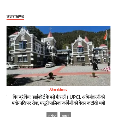
उत्तराखण्ड
Uttarakhand
स में
बिग ब्रेकिंग: हाईकोर्ट के बड़े फैसलें। UPCL अभियंताओं की
बि
पदोन्नति पर रोक, मसूरी पालिका कर्मियों की वेतन कटौती थमी
prev
next