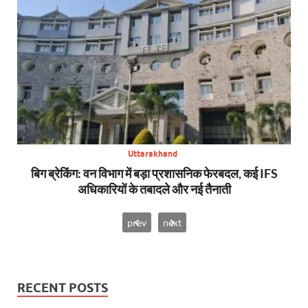
Uttarakhand
से,
बिग ब्रेकिंग: वन विभाग में बड़ा प्रशासनिक फेरबदल, कई IFS
न्य
अधिकारियों के तबादले और नई तैनाती
prev
next
RECENT POSTS