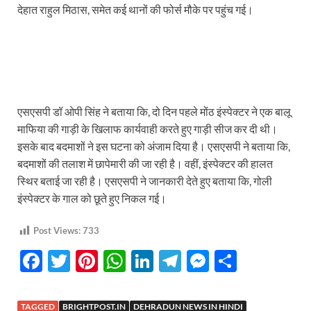
देहात राहुल मिठास, समेत कई थानों की फोर्स मौके पर पहुंच गई।
एसएसपी डॉ ओपी सिंह ने बताया कि, दो दिन पहले मोंठ इंस्पेक्टर ने एक बालू
माफिया की गाड़ी के खिलाफ कार्यवाही करते हुए गाड़ी सीज कर दी थी।
इसके बाद बदमाशों ने इस घटना को अंजाम दिया है। एसएसपी ने बताया कि,
बदमाशों की तलाश में छापेमारी की जा रही है। वहीं, इंस्पेक्टर की हालत
स्थिर बताई जा रही है। एसएसपी ने जानकारी देते हुए बताया कि, गोली
इंस्पेक्टर के गाल को छूते हुए निकल गई।
Post Views:
733
F
T
Pi
W
Li
T
M
S
ac
w
nt
h
n
el
es
h
e
itt
er
at
k
e
se
ar
TAGGED
BRIGHTPOST.IN
DEHRADUN NEWS IN HINDI