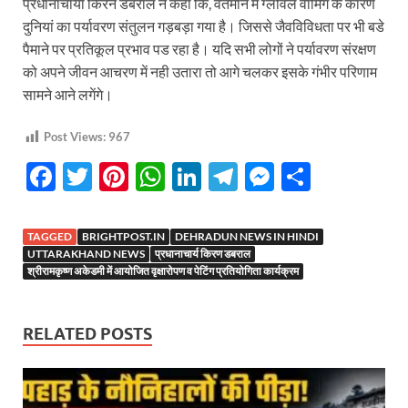
प्रधानाचार्या किरन डबराल ने कहा कि, वर्तमान में ग्लोवल वार्मिंग के कारण
दुनियां का पर्यावरण संतुलन गड़बड़ा गया है। जिससे जैवविविधता पर भी बडे
पैमाने पर प्रतिकूल प्रभाव पड रहा है। यदि सभी लोगों ने पर्यावरण संरक्षण
को अपने जीवन आचरण में नही उतारा तो आगे चलकर इसके गंभीर परिणाम
सामने आने लगेंगे।
Post Views:
967
F
T
Pi
W
Li
T
M
S
ac
w
nt
h
n
el
es
h
e
itt
er
at
k
e
se
ar
TAGGED
BRIGHTPOST.IN
DEHRADUN NEWS IN HINDI
b
er
es
s
e
gr
n
e
UTTARAKHAND NEWS
प्रधानाचार्य किरण डबराल
श्रीरामकृष्ण अकेडमी में आयोजित वृक्षारोपण व पेटिंग प्रतियोगिता कार्यक्रम
o
t
A
dI
a
g
o
p
n
m
er
RELATED POSTS
k
p