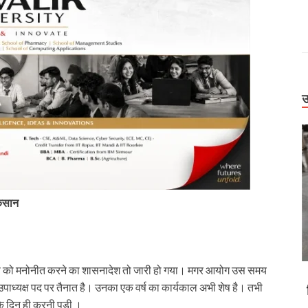
उ
ुकसान
यक्ष को मनोनीत करने का शासनादेश तो जारी हो गया। मगर आयोग उस समय
Uttarakhand
ं उपाध्यक्ष पद पर तैनात है। उनका एक वर्ष का कार्यकाल अभी शेष है। तभी
डोली में मरीज,
बिग ब्रेकिंग: हाईकोर्ट के बड़े फैसलें। UPCL अभियंताओं
के दिन ही करनी पड़ी ।
ं उफनाईं नदियां
की पदोन्नति पर रोक, मसूरी पालिका कर्मियों की वेतन