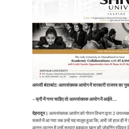
आपसी बंदरबांट: अल्पसंख्यक आयोग में सरकारी राजस्व का न
– फ्री में गनर चाहिए तो अल्पसंख्यक आयोग में आईये….
देहरादून।
अल्पसंख्यक आयोग को गोपन विभाग द्वारा 2 उपाध्
tarakhand
Uttarakhand
सकते में आ गया जब उन्हें यह मालूम हुआ कि, अभी जो हाल ही मे
 पुल की एप्रोच रोड धंसने पर जागा
अपडेट: पहाड़ में आफत का प्रहार! कहीं 
आनन-फानन में उन्हें सरदार इकबाल खान की जोइनिंग रविवार 
तीन इंजीनियर निलंबित
कहीं टूटी सड़क, कहीं थमी यात्रा, तो कही