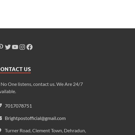
CONTACT US
f No One listens, contact us. We Are 24/7
vailable.
7017078751
Brightpostofficial@gmail.com
Turner Road, Clement Town, Dehradun,