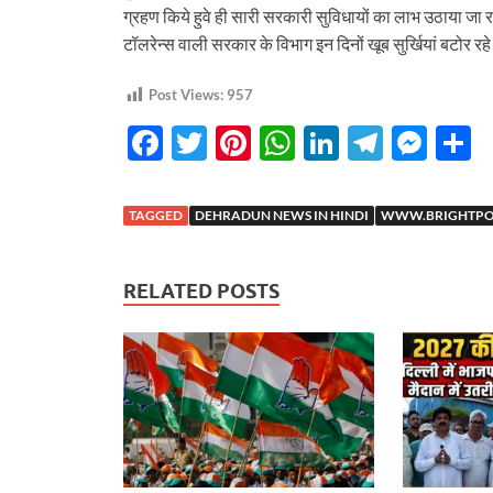
ग्रहण किये हुवे ही सारी सरकारी सुविधायों का लाभ उठाया जा रह
टॉलरेन्स वाली सरकार के विभाग इन दिनों खूब सुर्खियां बटोर रहे 
Post Views:
957
F
T
Pi
W
Li
T
M
S
ac
w
nt
h
n
el
es
h
e
itt
er
at
k
e
se
a
TAGGED
DEHRADUN NEWS IN HINDI
WWW.BRIGHTPOS
b
er
es
s
e
gr
n
e
o
t
A
dI
a
g
RELATED POSTS
o
p
n
m
er
k
p