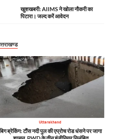
खुशखबरी: AIIMS ने खोला नौकरी का
पिटारा। जल्द करें आवेदन
त्तराखण्ड
Uttarakhand
बिग ब्रेकिंग: टौंस नदी पुल की एप्रोच रोड धंसने पर जागा
अपडेट: पहाड़ मे
शासन, PWD के तीन इंजीनियर निलंबित
कहीं टूटी सड़क, क