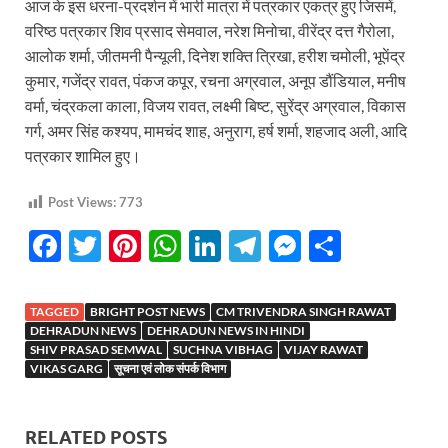
आज के इस धरना-प्रदर्शन में भारी मात्रा में पत्रकार एकत्र हुए जिसमें,
वरिष्ठ पत्रकार शिव प्रसाद सेमवाल, नरेश मिनोचा, वीरेंद्र दत्त गैरोला,
आलोक शर्मा, जीतमनी पैन्यूली, दिनेश शक्ति त्रिखा, हरीश चमोली, भूपेंद्र
कुमार, गजेंद्र रावत, पंकज कपूर, रचना अग्रवाल, अनूप डौंडियाल, मनीष
वर्मा, चंद्रकला काला, विजय रावत, लक्ष्मी बिष्ट, सुरेंद्र अग्रवाल, विकास
गर्ग, अमर सिंह कश्यप, मामचंद शाह, अनुराग, हर्ष शर्मा, शहजाद अली, आदि
पत्रकार शामिल हुए।
Post Views:
773
F
T
Pi
W
Li
T
M
S
ac
w
nt
h
n
el
es
h
e
itt
er
at
k
e
se
ar
TAGGED
BRIGHT POST NEWS
CM TRIVENDRA SINGH RAWAT
b
er
es
s
e
gr
n
e
DEHRADUN NEWS
DEHRADUN NEWS IN HINDI
SHIV PRASAD SEMWAL
SUCHNA VIBHAG
VIJAY RAWAT
o
t
A
dI
a
g
VIKAS GARG
सूचना एवं लोक संपर्क विभाग
o
p
n
m
er
k
p
RELATED POSTS