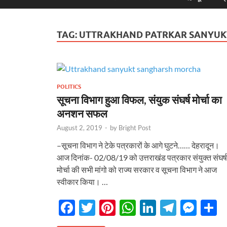
TAG:
UTTRAKHAND PATRKAR SANYUK
POLITICS
सूचना विभाग हुआ विफल, संयुक संघर्ष मोर्चा का
अनशन सफल
August 2, 2019
-
by
Bright Post
–सूचना विभाग ने टेके पत्रकारों के आगे घुटने…… देहरादून।
आज दिनांक- 02/08/19 को उत्तराखंड पत्रकार संयुक्त संघर्ष
मोर्चा की सभी मांगो को राज्य सरकार व सूचना विभाग ने आज
स्वीकार किया। …
F
T
Pi
W
Li
T
M
S
ac
w
nt
h
n
el
es
h