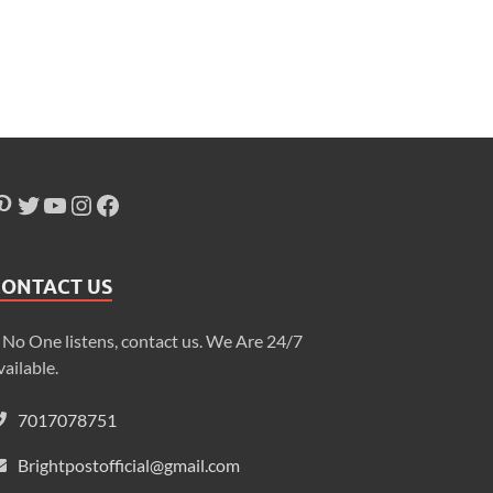
CONTACT US
f No One listens, contact us. We Are 24/7
vailable.
7017078751
Brightpostofficial@gmail.com