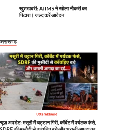
खुशखबरी: AIIMS ने खोला नौकरी का
पिटारा। जल्द करें आवेदन
त्तराखण्ड
Uttarakhand
बिग ब्रेकिंग: उत्तराखंड में बारिश का कहर। देहरादून-
सावधान: उत्तरा
बागेश्वर में ऑरेंज अलर्ट, स्कूल बंद। 99 सड़कें बाधित
तक भारी बारिश का