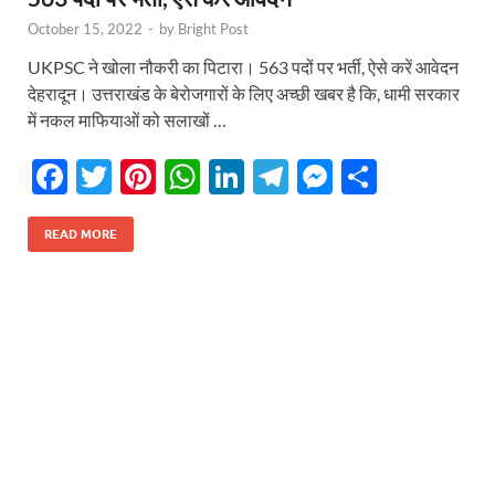
October 15, 2022
-
by
Bright Post
UKPSC ने खोला नौकरी का पिटारा। 563 पदों पर भर्ती, ऐसे करें आवेदन
देहरादून। उत्तराखंड के बेरोजगारों के लिए अच्छी खबर है कि, धामी सरकार
में नकल माफियाओं को सलाखों …
F
T
Pi
W
Li
T
M
S
ac
w
nt
h
n
el
es
h
e
itt
er
at
k
e
se
ar
READ MORE
b
er
es
s
e
gr
n
e
o
t
A
dI
a
g
o
p
n
m
er
k
p