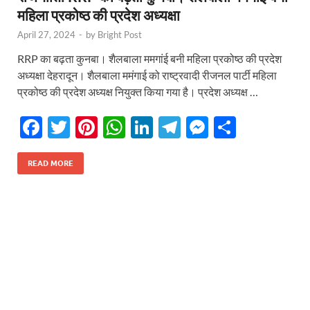
महिला प्रकोष्ठ की प्रदेश अध्यक्षा
April 27, 2024
-
by
Bright Post
RRP का बढ़ता कुनबा। शैलबाला ममगांई बनी महिला प्रकोष्ठ की प्रदेश
अध्यक्षा देहरादून। शैलबाला ममंगाई को राष्ट्रवादी रीजनल पार्टी महिला
प्रकोष्ठ की प्रदेश अध्यक्ष नियुक्त किया गया है। प्रदेश अध्यक्ष …
F
T
Pi
W
Li
T
M
S
ac
w
nt
h
n
el
es
h
e
itt
er
at
k
e
se
ar
READ MORE
b
er
es
s
e
gr
n
e
o
t
A
dI
a
g
o
p
n
m
er
k
p