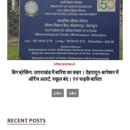
Uttarakhand
SDRF
बिग ब्रेकिंग: उत्तराखंड में बारिश का कहर। देहरादून-बागेश्वर में
सा
ऑरेंज अलर्ट, स्कूल बंद। 99 सड़कें बाधित
prev
next
RECENT POSTS