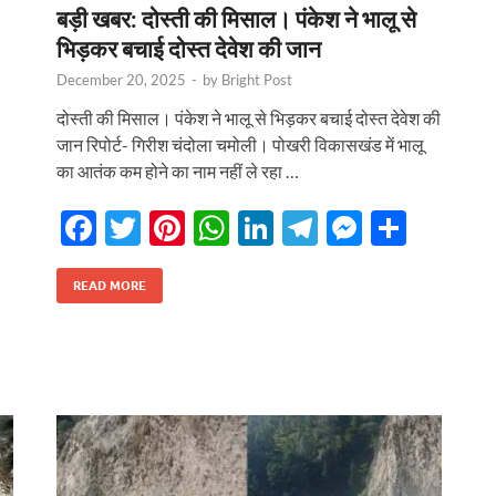
बड़ी खबर: दोस्ती की मिसाल। पंकेश ने भालू से
भिड़कर बचाई दोस्त देवेश की जान
December 20, 2025
-
by
Bright Post
दोस्ती की मिसाल। पंकेश ने भालू से भिड़कर बचाई दोस्त देवेश की
जान रिपोर्ट- गिरीश चंदोला चमोली। पोखरी विकासखंड में भालू
का आतंक कम होने का नाम नहीं ले रहा …
F
T
Pi
W
Li
T
M
S
ac
w
nt
h
n
el
es
h
e
itt
er
at
k
e
se
ar
READ MORE
b
er
es
s
e
gr
n
e
r
o
t
A
dI
a
g
o
p
n
m
er
k
p