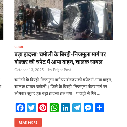
CRIME
बड़ा हादसा: चमोली के बिरही-निजमुला मार्ग पर
बोल्डर की चपेट में आया वाहन, चालक घायल
October 13, 2025
-
by
Bright Post
र
चमोली के बिरही-निजमुला मार्ग पर बोल्डर की चपेट में आया वाहन,
ो
चालक घायल चमोली। जिले के बिरही-निजमुला मोटर मार्ग पर
सोमवार सुबह एक बड़ा हादसा टल गया। पहाड़ी से गिरे …
F
T
Pi
W
Li
T
M
S
ac
w
nt
h
n
el
es
h
r
e
itt
er
at
k
e
se
ar
READ MORE