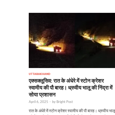
b
er
es
s
e
gr
n
e
o
t
A
dI
a
g
o
p
n
m
er
k
p
UTTARAKHAND
एक्सक्लूसिव: रात के अंधेरे में स्टोन क्रेशर
स्वामीय की पौ बारह। ध्रुवीय भालू की निंद्रा में
सोया प्रशासन
April 6, 2025
-
by
Bright Post
रात के अंधेरे में स्टोन क्रेशर स्वामीय की पौ बारह। ध्रुवीय भाल