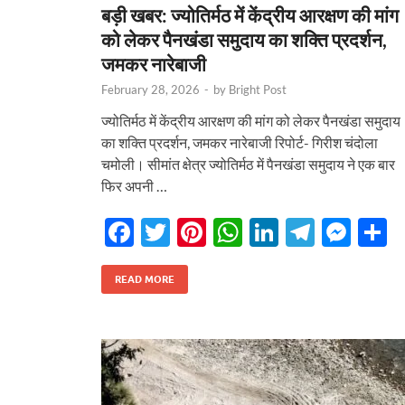
k
p
बड़ी खबर: ज्योतिर्मठ में केंद्रीय आरक्षण की मांग
को लेकर पैनखंडा समुदाय का शक्ति प्रदर्शन,
जमकर नारेबाजी
February 28, 2026
-
by
Bright Post
ज्योतिर्मठ में केंद्रीय आरक्षण की मांग को लेकर पैनखंडा समुदाय
का शक्ति प्रदर्शन, जमकर नारेबाजी रिपोर्ट- गिरीश चंदोला
चमोली। सीमांत क्षेत्र ज्योतिर्मठ में पैनखंडा समुदाय ने एक बार
फिर अपनी …
F
T
Pi
W
Li
T
M
S
ac
w
nt
h
n
el
es
h
e
itt
er
at
k
e
se
a
READ MORE
b
er
es
s
e
gr
n
e
o
t
A
dI
a
g
o
p
n
m
er