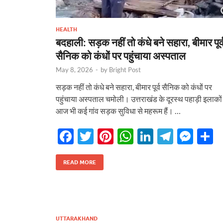
HEALTH
बदहाली: सड़क नहीं तो कंधे बने सहारा, बीमार पूर्
सैनिक को कंधों पर पहुंचाया अस्पताल
May 8, 2026
-
by
Bright Post
सड़क नहीं तो कंधे बने सहारा, बीमार पूर्व सैनिक को कंधों पर
पहुंचाया अस्पताल चमोली। उत्तराखंड के दूरस्थ पहाड़ी इलाकों म
आज भी कई गांव सड़क सुविधा से महरूम हैं। …
F
T
Pi
W
Li
T
M
S
ac
w
nt
h
n
el
es
h
e
itt
er
at
k
e
se
a
READ MORE
b
er
es
s
e
gr
n
e
o
t
A
dI
a
g
o
p
n
m
er
UTTARAKHAND