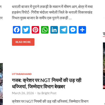
कन
थराली बाजार में पुराने लकड़ी के मकान में भीषण आग, क्षेत्र में मचा
हड़कंप रिपोर्ट- गिरीश चंदोला चमोली जिले के थराली विकासखंड
ार
स्थित मुख्य बाजार के समीप एक पुराने लकड़ी …
F
T
Pi
W
Li
T
M
S
उ
ac
w
nt
h
n
el
es
h
e
itt
er
at
k
e
se
ar
READ MORE
r
b
er
es
s
e
gr
n
e
ौलत राम ट्रस्ट
o
t
A
dI
a
g
िसर की लोकेशन
o
p
n
m
er
k
p
UTTARAKHAND
गजब: क्रेशर पर NGT नियमों की उड़ रही
धज्जियां, जिम्मेदार विभाग बेखबर
Uttarakhand
March 26, 2026
-
by
Bright Post
बिग ब्रेकिंग: टौंस नदी पुल की एप्रोच रोड धंसने पर जागा
क्रेशर पर NGT नियमों की उड़ रही धज्जियां, जिम्मेदार विभाग
शासन, PWD के तीन इंजीनियर निलंबित