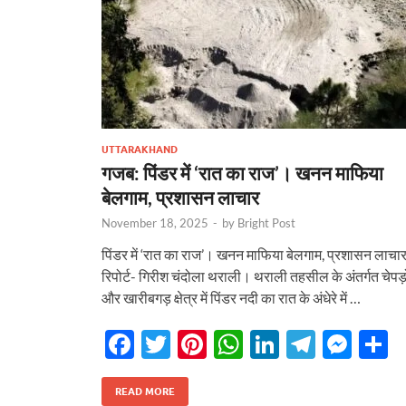
k
p
UTTARAKHAND
गजब: पिंडर में ‘रात का राज’। खनन माफिया
बेलगाम, प्रशासन लाचार
November 18, 2025
-
by
Bright Post
पिंडर में ‘रात का राज’। खनन माफिया बेलगाम, प्रशासन लाचा
रिपोर्ट- गिरीश चंदोला थराली। थराली तहसील के अंतर्गत चेपड़
और खारीबगड़ क्षेत्र में पिंडर नदी का रात के अंधेरे में …
F
T
Pi
W
Li
T
M
S
ac
w
nt
h
n
el
es
h
e
itt
er
at
k
e
se
a
READ MORE