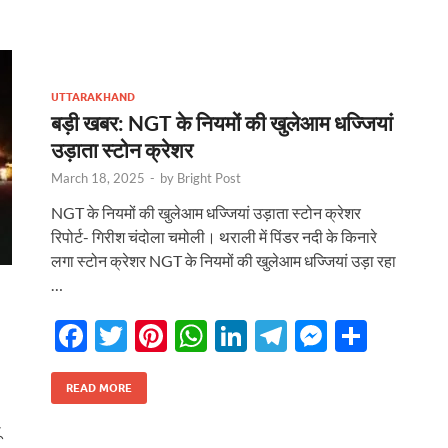
b
er
es
s
e
gr
n
e
o
t
A
dI
a
g
o
p
n
m
er
UTTARAKHAND
k
p
बड़ी खबर: NGT के नियमों की खुलेआम धज्जियां
उड़ाता स्टोन क्रेशर
March 18, 2025
-
by
Bright Post
NGT के नियमों की खुलेआम धज्जियां उड़ाता स्टोन क्रेशर
रिपोर्ट- गिरीश चंदोला चमोली। थराली में पिंडर नदी के किनारे
लगा स्टोन क्रेशर NGT के नियमों की खुलेआम धज्जियां उड़ा रहा
…
F
T
Pi
W
Li
T
M
S
ac
w
nt
h
n
el
es
h
e
itt
er
at
k
e
se
ar
READ MORE
b
er
es
s
e
gr
n
e
ू