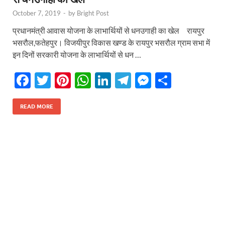
October 7, 2019
-
by
Bright Post
प्रधानमंत्री आवास योजना के लाभार्थियों से धनउगाही का खेल रायपुर
भसरौल,फतेहपुर। विजयीपुर विकास खण्ड के रायपुर भसरौल ग्राम सभा में
इन दिनों सरकारी योजना के लाभार्थियों से धन …
F
T
Pi
W
Li
T
M
S
ac
w
nt
h
n
el
es
h
e
itt
er
at
k
e
se
ar
READ MORE
b
er
es
s
e
gr
n
e
o
t
A
dI
a
g
o
p
n
m
er
k
p