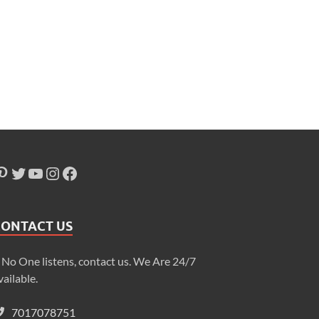
CONTACT US
f No One listens, contact us. We Are 24/7
vailable.
7017078751