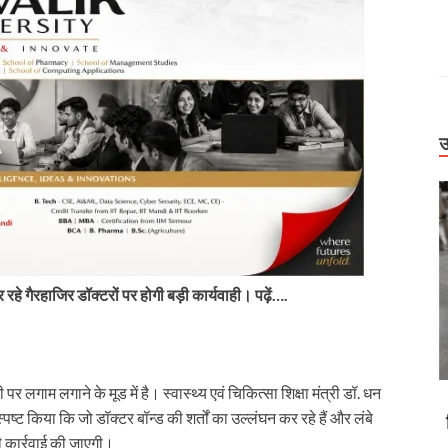
उ
र रहे
गैरहाजिर डॉक्टरों पर होगी बड़ी कार्यवाही। पढ़ें….
 लगाम लगाने के मूड में है। स्वास्थ्य एवं चिकित्सा शिक्षा मंत्री डॉ. धन
Uttarakhand
स्पष्ट किया कि जो डॉक्टर बॉन्ड की शर्तों का उल्लंघन कर रहे हैं और लंबे
डोली में मरीज,
बिग ब्रेकिंग: हाईकोर्ट के बड़े फैसलें। UPCL अभियंताओं
ी कार्रवाई की जाएगी।
ं उफनाईं नदियां
की पदोन्नति पर रोक, मसूरी पालिका कर्मियों की वेतन