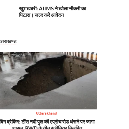
खुशखबरी: AIIMS ने खोला नौकरी का
पिटारा। जल्द करें आवेदन
त्तराखण्ड
Uttarakhand
बिग ब्रेकिंग: टौंस नदी पुल की एप्रोच रोड धंसने पर जागा
अपडेट: पहाड़ मे
शासन, PWD के तीन इंजीनियर निलंबित
कहीं टूटी सड़क, क