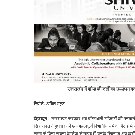
उत्तराखंड में बॉन्ड की शर्तों का उल्लंघन क
रिपोर्ट- अमित भट्ट
देहरादून।
उत्तराखंड सरकार अब बॉन्डधारी डॉक्टरों की मनमानी पर
tarakhand
Uttarakhand
सिंह रावत ने बुधवार को एक महत्वपूर्ण विभागीय समीक्षा बैठक में 
 पुल की एप्रोच रोड धंसने पर जागा
अपडेट: पहाड़ में आफत का प्रहार! कहीं 
समय से बिना सूचना के सेवा से गायब हैं, उनके खिलाफ अब कड़
तीन इंजीनियर निलंबित
कहीं टूटी सड़क, कहीं थमी यात्रा, तो कही