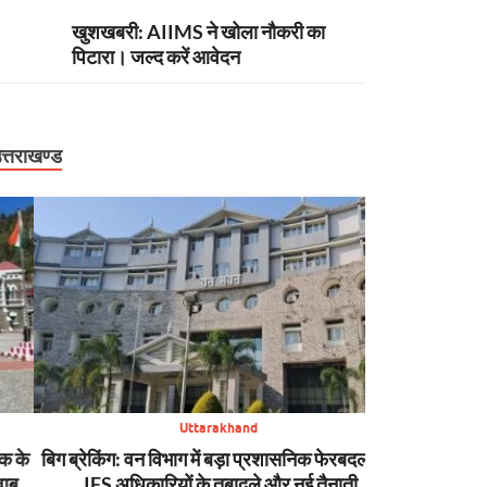
खुशखबरी: AIIMS ने खोला नौकरी का
पिटारा। जल्द करें आवेदन
त्तराखण्ड
Uttarakhand
बिग ब्रेकिंग: वन विभाग में बड़ा प्रशासनिक फेरबदल, कई
न्यूज़ अपडेट: मसूरी 
IFS अधिकारियों के तबादले और नई तैनाती
SDRF की मुस्तैद