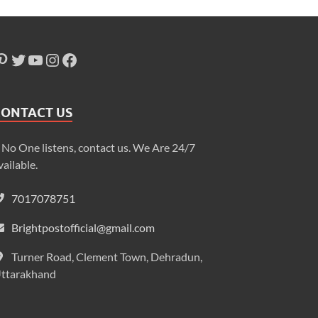
CONTACT US
f No One listens, contact us. We Are 24/7
vailable.
7017078751
Brightpostofficial@gmail.com
Turner Road, Clement Town, Dehradun,
ttarakhand