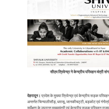
सीएम त्रिवेन्द्र ने केन्द्रीय परिवहन मंत्री संग
देहरादून।
प्रदेश के मुख्या त्रिवेन्द्र एवं केन्द्रीय सड़क परिव
tarakhand
Uttarakhand
अन्तर्गत चिन्यालीसौड़, धरासू, जानकीचट्टी, बड़कोट एवं गंगोत्री
 में बड़ा प्रशासनिक फेरबदल, कई
न्यूज़ अपडेट: मसूरी में चट्टान गिरी, कॉर्बेट 
सर्वेक्षण के उपरान्त मुख्यमंत्री एवं केन्द्रीय सड़क परिवहन राज
 के तबादले और नई तैनाती
SDRF की मुस्तैदी से कांवड़िए बचे और 