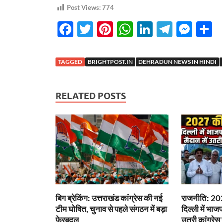
Post Views:
774
F
T
Pi
W
Li
T
M
S
ac
w
nt
h
n
el
es
h
e
itt
er
at
k
e
se
a
TAGGED
BRIGHTPOST.IN
DEHRADUN NEWS IN HINDI
b
er
es
s
e
gr
n
e
o
t
A
dI
a
g
RELATED POSTS
o
p
n
m
er
k
p
बिग ब्रेकिंग: उत्तराखंड कांग्रेस की नई
राजनीति: 202
टीम घोषित, चुनाव से पहले संगठन में बड़ा
दिल्ली में भाज
फेरबदल
उतरी कांग्रेस