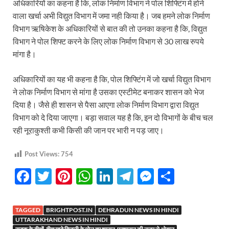
अधिकारियों का कहना है कि, लोक निर्माण विभाग ने पोल शिफ्टिंग में होने
वाला खर्चा अभी विद्युत विभाग में जमा नही किया है। जब हमने लोक निर्माण
विभाग ऋषिकेश के अधिकारियों से बात की तो उनका कहना है कि, विद्युत
विभाग ने पोल शिफ्ट करने के लिए लोक निर्माण विभाग से 30 लाख रुपये
मांगा है।
अधिकारियों का यह भी कहना है कि, पोल शिफ्टिंग में जो खर्चा विद्युत विभाग
ने लोक निर्माण विभाग से मांगा है उसका एस्टीमेट बनाकर शासन को भेज
दिया है। जैसे ही शासन से पैसा आएगा लोक निर्माण विभाग द्वारा विद्युत
विभाग को दे दिया जाएगा। बड़ा सवाल यह है कि, इन दो विभागों के बीच चल
रही नूराकुश्ती कभी किसी की जान पर भारी न पड़ जाए।
Post Views:
754
F
T
Pi
W
Li
T
M
S
ac
w
nt
h
n
el
es
h
e
itt
er
at
k
e
se
ar
TAGGED
BRIGHTPOST.IN
DEHRADUN NEWS IN HINDI
b
er
es
s
e
gr
n
e
UTTARAKHAND NEWS IN HINDI