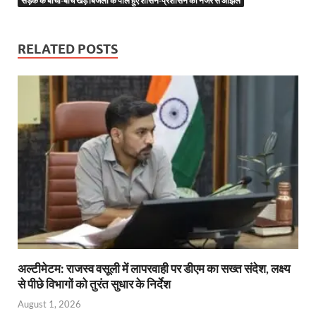
सड़क के बीचों-बीच खड़े बिजली के पोल हुए शासन-प्रशासन की नजर से ओझल
o
t
A
dI
a
g
o
p
n
m
er
RELATED POSTS
k
p
अल्टीमेटम: राजस्व वसूली में लापरवाही पर डीएम का सख्त संदेश, लक्ष्य
से पीछे विभागों को तुरंत सुधार के निर्देश
August 1, 2026