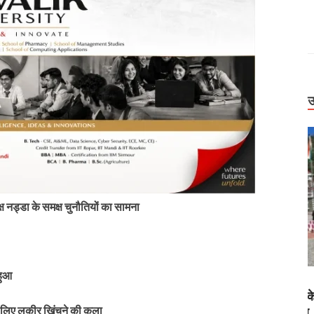
उ
क्ष नड्डा के समक्ष चुनौतियों का सामना
हुआ
Uttarakhand
में पर्यटक फंसे,
बिग ब्रेकिंग: हाईकोर्ट सख्त। 2,500 स्कूल एक शिक्षक के
 लिए लकीर खिंचने की कला
धराली आपदा का
भरोसे, उपनल नियमितीकरण पर सरकार से फिर जवाब