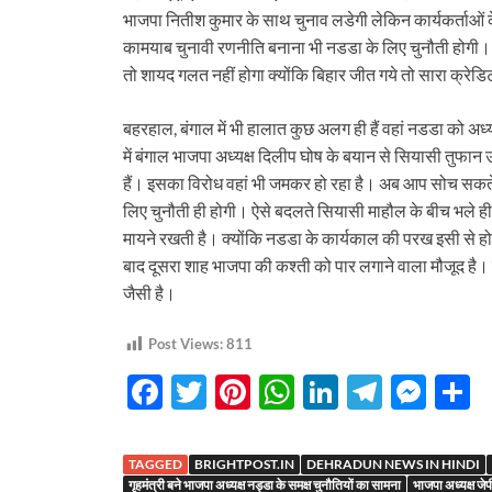
भाजपा नितीश कुमार के साथ चुनाव लडेगी लेकिन कार्यकर्ताओं क
कामयाब चुनावी रणनीति बनाना भी नडडा के लिए चुनौती होगी।
तो शायद गलत नहीं होगा क्योंकि बिहार जीत गये तो सारा क्रे
बहरहाल, बंगाल में भी हालात कुछ अलग ही हैं वहां नडडा को अध
में बंगाल भाजपा अध्यक्ष दिलीप घोष के बयान से सियासी तुफान
हैं। इसका विरोध वहां भी जमकर हो रहा है। अब आप सोच सकते
लिए चुनौती ही होगी। ऐसे बदलते सियासी माहौल के बीच भले ही 
मायने रखती है। क्योंकि नडडा के कार्यकाल की परख इसी से होग
बाद दूसरा शाह भाजपा की कश्ती को पार लगाने वाला मौजूद है
जैसी है।
Post Views:
811
F
T
Pi
W
Li
T
M
S
ac
w
nt
h
n
el
es
h
e
itt
er
at
k
e
se
a
TAGGED
BRIGHTPOST.IN
DEHRADUN NEWS IN HINDI
गृहमंत्री बने भाजपा अध्यक्ष नड्डा के समक्ष चुनौतियों का सामना
भाजपा अध्यक्ष जेप