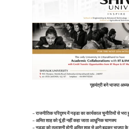
गृहमंत्री बने भाजपा अध्य
– राजनीतिक परिदृश्य में नड्डा का कार्यकाल चुनौतियों से भरा 
tarakhand
Uttarakhand
– अमित शाह को यूं ही नहीं कहा जाता आधुनिक चाणक्य
 में बड़ा प्रशासनिक फेरबदल, कई
न्यूज़ अपडेट: मसूरी में चट्टान गिरी, कॉर्बेट 
– नड्डा को तलाशनी होगी अमित शाह से आगे बढ़कर भाजपा के
 के तबादले और नई तैनाती
SDRF की मुस्तैदी से कांवड़िए बचे और 