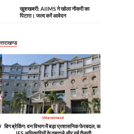
खुशखबरी: AIIMS ने खोला नौकरी का
पिटारा। जल्द करें आवेदन
त्तराखण्ड
Uttarakhand
बिग ब्रेकिंग: वन विभाग में बड़ा प्रशासनिक फेरबदल, कई
न्यूज़ अपडेट: मसूरी 
IFS अधिकारियों के तबादले और नई तैनाती
SDRF की मुस्तैद