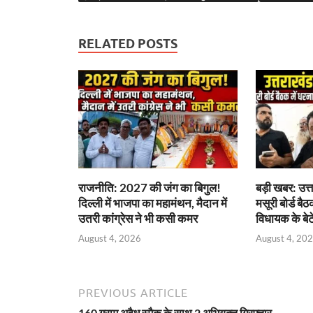
b
er
es
s
e
gr
n
e
o
t
A
dI
a
g
o
p
n
m
er
RELATED POSTS
k
p
राजनीति: 2027 की जंग का बिगुल!
बड़ी खबर: उत्त
दिल्ली में भाजपा का महामंथन, मैदान में
मसूरी बोर्ड बैठ
उतरी कांग्रेस ने भी कसी कमर
विधायक के बेट
August 4, 2026
August 4, 20
PREVIOUS ARTICLE
160 ग्राम अवैध स्मैक के साथ 2 अभियुक्त गिरफ्तार