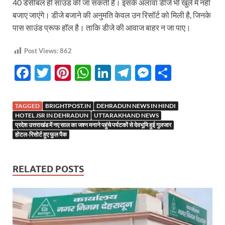
40 डेसीबल ही साउंड की जा सकती है। इसके अलावा डीजे भी खुले में नहीं
बजाए जाएंगे। डीजे बजाने की अनुमति केवल उन रिसॉर्ट को मिली है, जिनके
पास साउंड प्रूफ हॉल है। ताकि डीजे की आवाज बाहर न जा पाए।
Post Views:
862
F
T
Pi
W
Li
T
M
S
ac
w
nt
h
n
el
es
h
e
itt
er
at
k
e
se
ar
TAGGED
BRIGHTPOST.IN
DEHRADUN NEWS IN HINDI
b
er
es
s
e
gr
n
e
HOTEL JSR IN DEHRADUN
UTTARAKHAND NEWS
प्रदेश उत्तराखंड में नए साल का जश्न मनाने पहुंचे पर्यटकों से देवभूमि हुई गुलजार
o
t
A
dI
a
g
होटल-रिसोर्ट हुए फुल पैक
o
p
n
m
er
k
p
RELATED POSTS