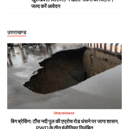
जल्द करें आवेदन
उत्तराखण्ड
Uttarakhand
ी
बिग ब्रेकिंग: टौंस नदी पुल की एप्रोच रोड धंसने पर जागा शासन,
अप
ी
PWD के तीन इंजीनियर निलंबित