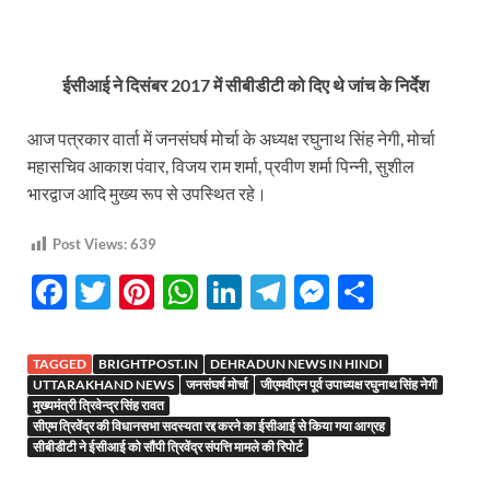
ईसीआई ने दिसंबर 2017 में सीबीडीटी को दिए थे जांच के निर्देश
आज पत्रकार वार्ता में जनसंघर्ष मोर्चा के अध्यक्ष रघुनाथ सिंह नेगी, मोर्चा
महासचिव आकाश पंवार, विजय राम शर्मा, प्रवीण शर्मा पिन्नी, सुशील
भारद्वाज आदि मुख्य रूप से उपस्थित रहे।
Post Views:
639
F
T
Pi
W
Li
T
M
S
ac
w
nt
h
n
el
es
h
e
itt
er
at
k
e
se
ar
TAGGED
BRIGHTPOST.IN
DEHRADUN NEWS IN HINDI
b
er
es
s
e
gr
n
e
UTTARAKHAND NEWS
जनसंघर्ष मोर्चा
जीएमवीएन पूर्व उपाध्यक्ष रघुनाथ सिंह नेगी
मुख्यमंत्री त्रिवेन्द्र सिंह रावत
o
t
A
dI
a
g
सीएम त्रिवेंद्र की विधानसभा सदस्यता रद्द करने का ईसीआई से किया गया आग्रह
सीबीडीटी ने ईसीआई को सौंपी त्रिवेंद्र संपत्ति मामले की रिपोर्ट
o
p
n
m
er