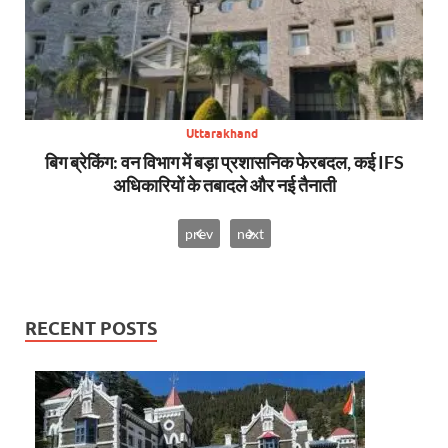
Uttarakhand
से,
बिग ब्रेकिंग: वन विभाग में बड़ा प्रशासनिक फेरबदल, कई IFS
न्य
अधिकारियों के तबादले और नई तैनाती
prev
next
RECENT POSTS