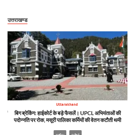
उत्तराखण्ड
Uttarakhand
स में
बिग ब्रेकिंग: हाईकोर्ट के बड़े फैसलें। UPCL अभियंताओं की
बि
पदोन्नति पर रोक, मसूरी पालिका कर्मियों की वेतन कटौती थमी
prev
next