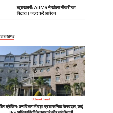
खुशखबरी: AIIMS ने खोला नौकरी का
पिटारा। जल्द करें आवेदन
त्तराखण्ड
Uttarakhand
न्यूज़ अपडेट: मसूरी में चट्टान गिरी, कॉर्बेट में पर्यटक फंसे,
बिग ब्रेकिंग: उ
SDRF की मुस्तैदी से कांवड़िए बचे और धराली आपदा का
बागेश्वर में ऑर