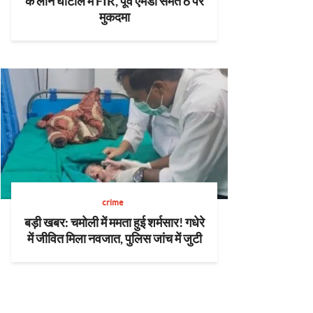
के लोन घोटाले में FIR, पूर्व एमडी समेत 6 पर
मुकदमा
crime
बड़ी खबर: चमोली में ममता हुई शर्मसार! गधेरे
में जीवित मिला नवजात, पुलिस जांच में जुटी