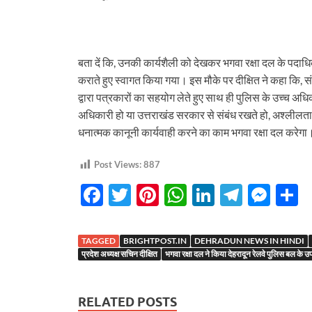
बता दें कि, उनकी कार्यशैली को देखकर भगवा रक्षा दल के पदा
कराते हुए स्वागत किया गया। इस मौके पर दीक्षित ने कहा कि, स
द्वारा पत्रकारों का सहयोग लेते हुए साथ ही पुलिस के उच्च अधिकार
अधिकारी हो या उत्तराखंड सरकार से संबंध रखते हो, अश्लीलता फै
धनात्मक कानूनी कार्यवाही करने का काम भगवा रक्षा दल करेगा
Post Views:
887
F
T
Pi
W
Li
T
M
S
ac
w
nt
h
n
el
es
h
e
itt
er
at
k
e
se
a
TAGGED
BRIGHTPOST.IN
DEHRADUN NEWS IN HINDI
b
er
es
s
e
gr
n
e
प्रदेश अध्यक्ष सचिन दीक्षित
भगवा रक्षा दल ने किया देहरादून रेलवे पुलिस बल के उ
o
t
A
dI
a
g
o
p
n
m
er
RELATED POSTS