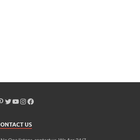
CONTACT US
f No One listens, contact us. We Are 24/7