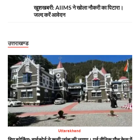
खुशखबरी: AIIMS ने खोला नौकरी का पिटारा।
जल्द करें आवेदन
उत्तराखण्ड
Uttarakhand
सन,
बिग ब्रेकिंग: हाईकोर्ट ने कसी जांच की लगाम। पूर्व सैनिक मौत केस में