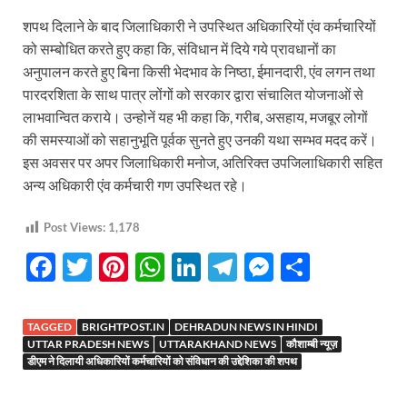
शपथ दिलाने के बाद जिलाधिकारी ने उपस्थित अधिकारियों एंव कर्मचारियों
को सम्बोधित करते हुए कहा कि, संविधान में दिये गये प्रावधानों का
अनुपालन करते हुए बिना किसी भेदभाव के निष्ठा, ईमानदारी, एंव लगन तथा
पारदरशिता के साथ पात्र लोंगों को सरकार द्वारा संचालित योजनाओं से
लाभवान्वित कराये। उन्होनें यह भी कहा कि, गरीब, असहाय, मजबूर लोगों
की समस्याओं को सहानुभूति पूर्वक सुनते हुए उनकी यथा सम्भव मदद करें।
इस अवसर पर अपर जिलाधिकारी मनोज, अतिरिक्त उपजिलाधिकारी सहित
अन्य अधिकारी एंव कर्मचारी गण उपस्थित रहे।
Post Views:
1,178
F
T
Pi
W
Li
T
M
S
ac
w
nt
h
n
el
es
h
e
itt
er
at
k
e
se
ar
TAGGED
BRIGHTPOST.IN
DEHRADUN NEWS IN HINDI
b
er
es
s
e
gr
n
e
UTTAR PRADESH NEWS
UTTARAKHAND NEWS
कौशाम्बी न्यूज़
डीएम ने दिलायी अधिकारियों कर्मचारियों को संविधान की उद्देशिका की शपथ
o
t
A
dI
a
g