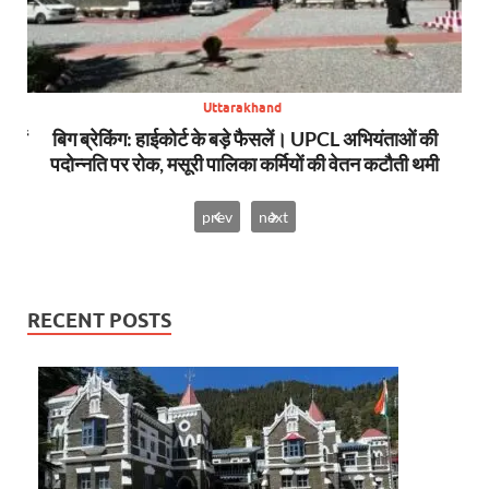
Uttarakhand
स में
बिग ब्रेकिंग: हाईकोर्ट के बड़े फैसलें। UPCL अभियंताओं की
बि
पदोन्नति पर रोक, मसूरी पालिका कर्मियों की वेतन कटौती थमी
prev
next
RECENT POSTS