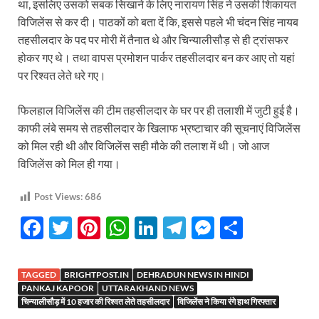
था, इसलिए उसको सबक सिखाने के लिए नारायण सिंह ने उसकी शिकायत
विजिलेंस से कर दी। पाठकों को बता दें कि, इससे पहले भी चंदन सिंह नायब
तहसीलदार के पद पर मोरी में तैनात थे और चिन्यालीसौड़ से ही ट्रांसफर
होकर गए थे। तथा वापस प्रमोशन पार्कर तहसीलदार बन कर आए तो यहां
पर रिश्वत लेते धरे गए।
फिलहाल विजिलेंस की टीम तहसीलदार के घर पर ही तलाशी में जुटी हुई है।
काफी लंबे समय से तहसीलदार के खिलाफ भ्रष्टाचार की सूचनाएं विजिलेंस
को मिल रही थी और विजिलेंस सही मौके की तलाश में थी। जो आज
विजिलेंस को मिल ही गया।
Post Views:
686
F
T
Pi
W
Li
T
M
S
ac
w
nt
h
n
el
es
h
e
itt
er
at
k
e
se
ar
TAGGED
BRIGHTPOST.IN
DEHRADUN NEWS IN HINDI
b
er
es
s
e
gr
n
e
PANKAJ KAPOOR
UTTARAKHAND NEWS
चिन्यालीसौड़ में 10 हजार की रिश्वत लेते तहसीलदार
विजिलेंस ने किया रंगे हाथ गिरफ्तार
o
t
A
dI
a
g