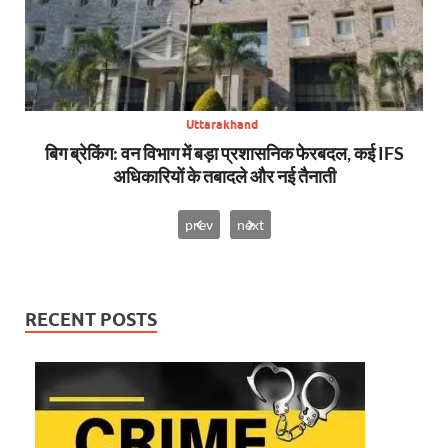
Uttarakhand
से,
बिग ब्रेकिंग: वन विभाग में बड़ा प्रशासनिक फेरबदल, कई IFS
न्य
अधिकारियों के तबादले और नई तैनाती
prev
next
RECENT POSTS