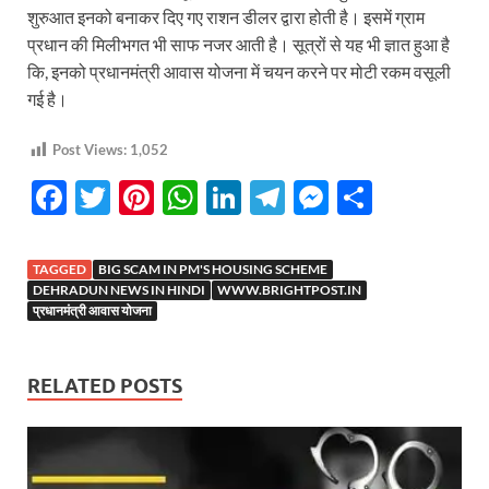
शुरुआत इनको बनाकर दिए गए राशन डीलर द्वारा होती है। इसमें ग्राम
प्रधान की मिलीभगत भी साफ नजर आती है। सूत्रों से यह भी ज्ञात हुआ है
कि, इनको प्रधानमंत्री आवास योजना में चयन करने पर मोटी रकम वसूली
गई है।
Post Views:
1,052
F
T
Pi
W
Li
T
M
S
ac
w
nt
h
n
el
es
h
e
itt
er
at
k
e
se
ar
TAGGED
BIG SCAM IN PM'S HOUSING SCHEME
b
er
es
s
e
gr
n
e
DEHRADUN NEWS IN HINDI
WWW.BRIGHTPOST.IN
प्रधानमंत्री आवास योजना
o
t
A
dI
a
g
o
p
n
m
er
RELATED POSTS
k
p