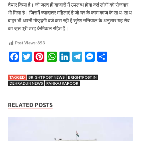
तैयार किया है। जो जल्द ही बाजारों में उपलब्ध होगा कई लोगों को रोजगार
भी मिला है। जिसमें ज्यादातर महिलाएं है जो घर के काम काज के साथ-साथ
बाहर भी अपनी मौजूदगी दर्ज करा रही है सुरेश उनियाल के अनुसार यह सेब
का जूस पूरी तरह केमिकल रहित है।
Post Views:
853
F
T
Pi
W
Li
T
M
S
ac
w
nt
h
n
el
es
h
e
itt
er
at
k
e
se
ar
TAGGED
BRIGHT POST NEWS
BRIGHTPOST.IN
b
er
es
s
e
gr
n
e
DEHRADUN NEWS
PANKAJ KAPOOR
o
t
A
dI
a
g
o
p
n
m
er
RELATED POSTS
k
p