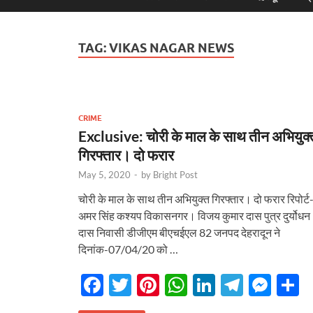
TAG:
VIKAS NAGAR NEWS
CRIME
Exclusive: चोरी के माल के साथ तीन अभियुक्
गिरफ्तार। दो फरार
May 5, 2020
-
by
Bright Post
चोरी के माल के साथ तीन अभियुक्त गिरफ्तार। दो फरार रिपोर्ट
अमर सिंह कश्यप विकासनगर। विजय कुमार दास पुत्र दुर्योधन
दास निवासी डीजीएम बीएचईएल 82 जनपद देहरादून ने
दिनांक-07/04/20 को …
F
T
Pi
W
Li
T
M
S
ac
w
nt
h
n
el
es
h