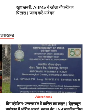
खुशखबरी: AIIMS ने खोला नौकरी का
पिटारा। जल्द करें आवेदन
त्तराखण्ड
Uttarakhand
बिग ब्रेकिंग: उत्तराखंड में बारिश का कहर। देहरादून-
सावधान: उत्तरा
बागेश्वर में ऑरेंज अलर्ट, स्कूल बंद। 99 सड़कें बाधित
तक भारी बारिश का