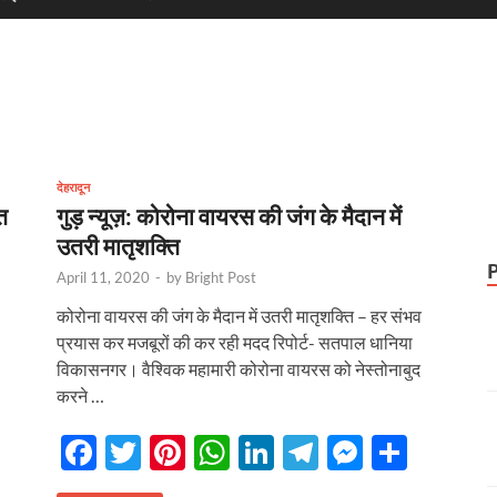
देहरादून
त
गुड़ न्यूज़: कोरोना वायरस की जंग के मैदान में
उतरी मातृशक्ति
April 11, 2020
-
by
Bright Post
-
कोरोना वायरस की जंग के मैदान में उतरी मातृशक्ति – हर संभव
प्रयास कर मजबूरों की कर रही मदद रिपोर्ट- सतपाल धानिया
विकासनगर। वैश्विक महामारी कोरोना वायरस को नेस्तोनाबुद
करने …
F
T
Pi
W
Li
T
M
S
ac
w
nt
h
n
el
es
h