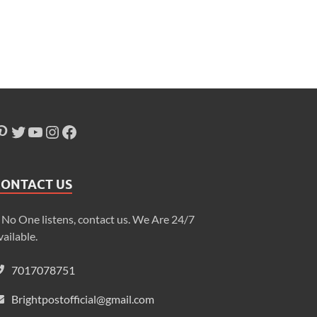
CONTACT US
f No One listens, contact us. We Are 24/7
vailable.
7017078751
Brightpostofficial@gmail.com