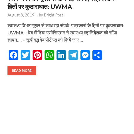
हितों पर कुठाराघात: UWMA
August 8, 2019
-
by
Bright Post
स्वास्थ्य विभाग गूगल से साध रहा संपर्क, पत्रकारों के हितों पर कुठाराघात:
UWMA – वेब मीडिया एसोसिएशन ने स्वास्थ्य महानिदेशक को सौंपा
ज्ञापन…. – सूचीबद्ध वेब पोर्टल्स को कियें जाए …
F
T
Pi
W
Li
T
M
S
ac
w
nt
h
n
el
es
h
e
itt
er
at
k
e
se
ar
READ MORE
b
er
es
s
e
gr
n
e
o
t
A
dI
a
g
o
p
n
m
er
k
p