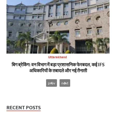
Uttarakhand
से,
बिग ब्रेकिंग: वन विभाग में बड़ा प्रशासनिक फेरबदल, कई IFS
न्य
अधिकारियों के तबादले और नई तैनाती
prev
next
RECENT POSTS