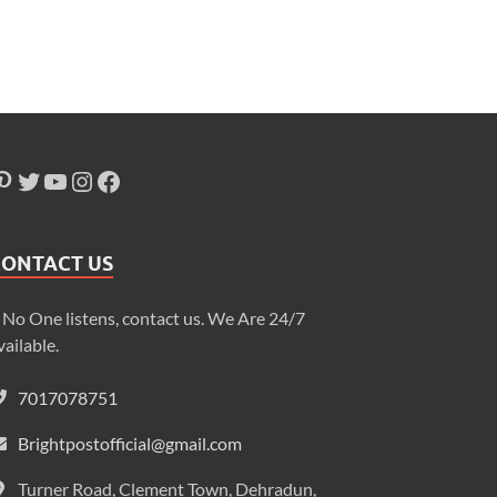
CONTACT US
f No One listens, contact us. We Are 24/7
vailable.
7017078751
Brightpostofficial@gmail.com
Turner Road, Clement Town, Dehradun,