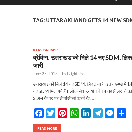
TAG:
UTTARAKHAND GETS 14 NEW SD
UTTARAKHAND
ब्रेकिंग: उत्तराखंड को मिले 14 नए SDM, लिस्
जारी
June 27, 2023
-
by
Bright Post
उत्तराखंड को मिले 14 नए SDM, लिस्ट जारी उत्तराखण्ड में 1
नए SDM मिल गये हैं। लोक सेवा आयोग ने 14 तहसीलदारों क
SDM के पद पर डीपीसीसी करने के …
F
T
Pi
W
Li
T
M
S
ac
w
nt
h
n
el
es
h
e
itt
er
at
k
e
se
a
READ MORE