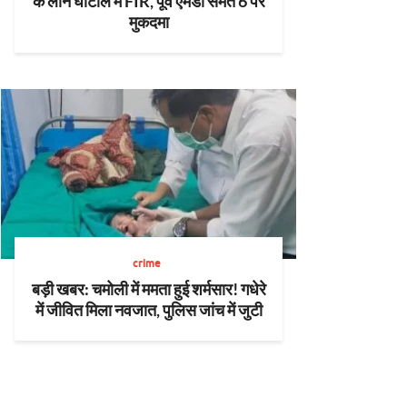
के लोन घोटाले में FIR, पूर्व एमडी समेत 6 पर
मुकदमा
crime
बड़ी खबर: चमोली में ममता हुई शर्मसार! गधेरे
में जीवित मिला नवजात, पुलिस जांच में जुटी