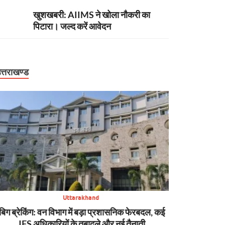
खुशखबरी: AIIMS ने खोला नौकरी का
पिटारा। जल्द करें आवेदन
त्तराखण्ड
Uttarakhand
न्यूज़ अपडेट: मसूरी में चट्टान गिरी, कॉर्बेट में पर्यटक फंसे,
बिग ब्रेकिंग: उ
SDRF की मुस्तैदी से कांवड़िए बचे और धराली आपदा का
बागेश्वर में ऑर