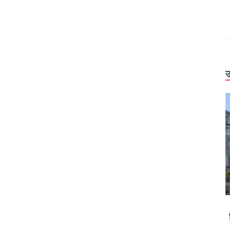
उ
Uttarakhand
हर। देहरादून-
बिग ब्रेकिंग: वन विभाग में बड़ा प्रशासनिक फेरबदल, कई
 सड़कें बाधित
IFS अधिकारियों के तबादले और नई तैनाती