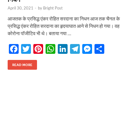
April 30, 2021
-
by
Bright Post
आजतक के प्रसिद्ध एंकर रोहित सरदाना का निधन आज तक चैनल के
प्रसिद्ध एंकर रोहित सरदाना का हृदयाघात आने से निधन हो गया। वह
कोरोना पॉजीटिव भी थे। बताया गया …
F
T
Pi
W
Li
T
M
S
ac
w
nt
h
n
el
es
h
e
itt
er
at
k
e
se
ar
READ MORE
b
er
es
s
e
gr
n
e
o
t
A
dI
a
g
o
p
n
m
er
k
p