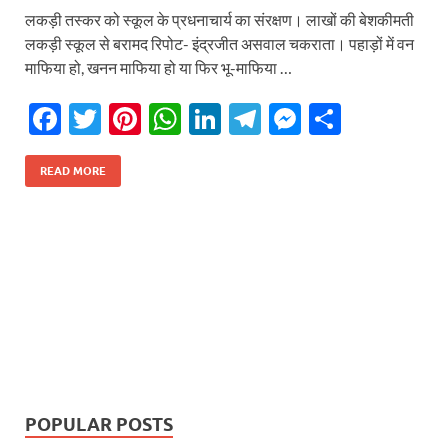
लकड़ी तस्कर को स्कूल के प्रधनाचार्य का संरक्षण। लाखों की बेशकीमती
लकड़ी स्कूल से बरामद रिपोट- इंद्रजीत असवाल चकराता। पहाड़ों में वन
माफिया हो, खनन माफिया हो या फिर भू-माफिया …
F
T
Pi
W
Li
T
M
S
ac
w
nt
h
n
el
es
h
e
itt
er
at
k
e
se
ar
READ MORE
b
er
es
s
e
gr
n
e
o
t
A
dI
a
g
o
p
n
m
er
k
p
POPULAR POSTS