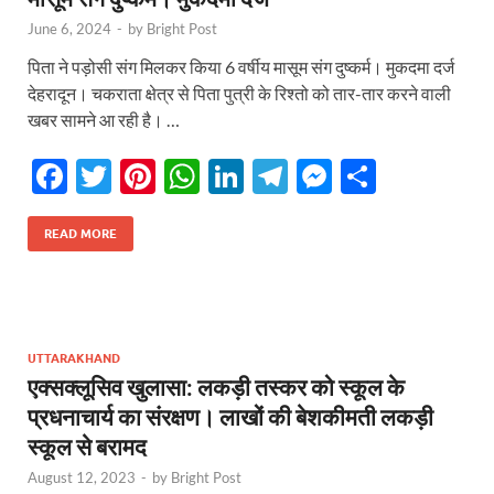
June 6, 2024
-
by
Bright Post
पिता ने पड़ोसी संग मिलकर किया 6 वर्षीय मासूम संग दुष्कर्म। मुकदमा दर्ज
देहरादून। चकराता क्षेत्र से पिता पुत्री के रिश्तो को तार-तार करने वाली
खबर सामने आ रही है। …
F
T
Pi
W
Li
T
M
S
ac
w
nt
h
n
el
es
h
e
itt
er
at
k
e
se
ar
READ MORE
b
er
es
s
e
gr
n
e
o
t
A
dI
a
g
o
p
n
m
er
UTTARAKHAND
k
p
एक्सक्लूसिव खुलासा: लकड़ी तस्कर को स्कूल के
प्रधनाचार्य का संरक्षण। लाखों की बेशकीमती लकड़ी
स्कूल से बरामद
August 12, 2023
-
by
Bright Post