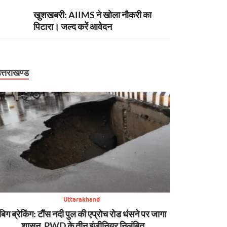
खुशखबरी: AIIMS ने खोला नौकरी का
पिटारा। जल्द करें आवेदन
त्तराखण्ड
Uttarakhand
अपडेट: पहाड़ में आफत का प्रहार! कहीं डोली में मरीज,
बिग ब्रेकिंग: हा
कहीं टूटी सड़क, कहीं थमी यात्रा, तो कहीं उफनाईं नदियां
केस में CBI को 