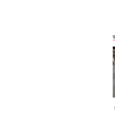
उ
Uttarakhand
ौलत राम ट्रस्ट
बिग ब्रेकिंग: टौंस नदी पुल की एप्रोच रोड धंसने पर जागा
िसर की लोकेशन
शासन, PWD के तीन इंजीनियर निलंबित