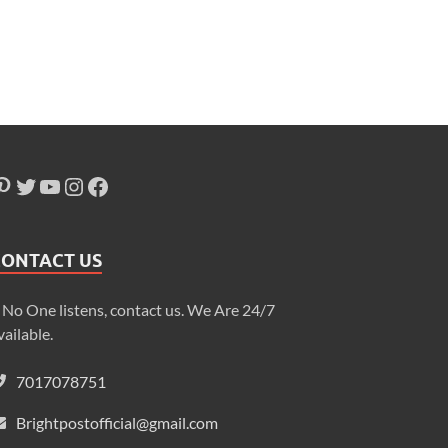
CONTACT US
f No One listens, contact us. We Are 24/7
vailable.
7017078751
Brightpostofficial@gmail.com