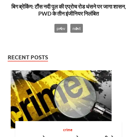
ी
बिग ब्रेकिंग: टौंस नदी पुल की एप्रोच रोड धंसने पर जागा शासन,
अप
ी
PWD के तीन इंजीनियर निलंबित
prev
next
RECENT POSTS
crime