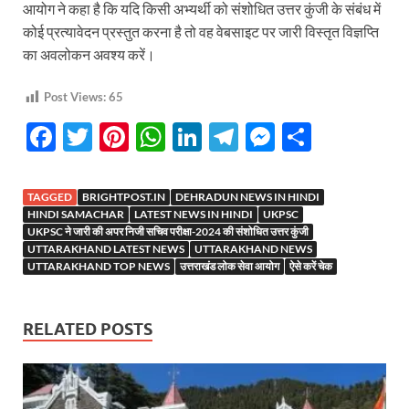
आयोग ने कहा है कि यदि किसी अभ्यर्थी को संशोधित उत्तर कुंजी के संबंध में
कोई प्रत्यावेदन प्रस्तुत करना है तो वह वेबसाइट पर जारी विस्तृत विज्ञप्ति
का अवलोकन अवश्य करें।
Post Views:
65
F
T
Pi
W
Li
T
M
S
ac
w
nt
h
n
el
es
h
e
itt
er
at
k
e
se
ar
TAGGED
BRIGHTPOST.IN
DEHRADUN NEWS IN HINDI
b
er
es
s
e
gr
n
e
HINDI SAMACHAR
LATEST NEWS IN HINDI
UKPSC
UKPSC ने जारी की अपर निजी सचिव परीक्षा-2024 की संशोधित उत्तर कुंजी
o
t
A
dI
a
g
UTTARAKHAND LATEST NEWS
UTTARAKHAND NEWS
UTTARAKHAND TOP NEWS
उत्तराखंड लोक सेवा आयोग
ऐसे करें चेक
o
p
n
m
er
k
p
RELATED POSTS