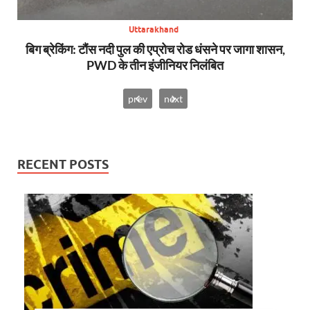
Uttarakhand
ी
बिग ब्रेकिंग: टौंस नदी पुल की एप्रोच रोड धंसने पर जागा शासन,
अप
ी
PWD के तीन इंजीनियर निलंबित
prev
next
RECENT POSTS