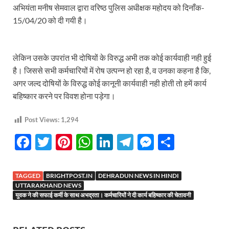
अभियंता मनीष सेमवाल द्वारा वरिष्ठ पुलिस अधीक्षक महोदय को दिनाँक-
15/04/20 को दी गयी है।
लेकिन उसके उपरांत भी दोषियों के विरुद्ध अभी तक कोई कार्यवाही नही हुई
है। जिससे सभी कर्मचारियों में रोष उत्पन्न हो रहा है, व उनका कहना है कि,
अगर जल्द दोषियों के विरुद्ध कोई कानूनी कार्यवाही नही होती तो हमें कार्य
बहिष्कार करने पर विवश होना पड़ेगा।
Post Views:
1,294
F
T
Pi
W
Li
T
M
S
ac
w
nt
h
n
el
es
h
e
itt
er
at
k
e
se
ar
TAGGED
BRIGHTPOST.IN
DEHRADUN NEWS IN HINDI
b
er
es
s
e
gr
n
e
UTTARAKHAND NEWS
युवक ने की सफाई कर्मी के साथ अभद्रता। कर्मचारियों ने दी कार्य बहिष्कार की चेतावनी
o
t
A
dI
a
g
o
p
n
m
er