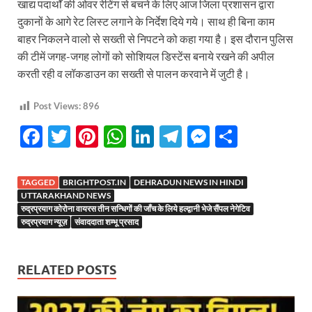
खाद्य पदार्थों की ओवर रेटिंग से बचने के लिए आज जिला प्रशासन द्वारा
दुकानों के आगे रेट लिस्ट लगाने के निर्देश दिये गये। साथ ही बिना काम
बाहर निकलने वालो से सख्ती से निपटने को कहा गया है। इस दौरान पुलिस
की टीमें जगह-जगह लोगों को सोशियल डिस्टेंस बनाये रखने की अपील
करती रही व लॉकडाउन का सख्ती से पालन करवाने में जुटी है।
Post Views:
896
F
T
Pi
W
Li
T
M
S
ac
w
nt
h
n
el
es
h
e
itt
er
at
k
e
se
ar
TAGGED
BRIGHTPOST.IN
DEHRADUN NEWS IN HINDI
b
er
es
s
e
gr
n
e
UTTARAKHAND NEWS
रुद्रप्रयाग कोरोना वायरस तीन सन्धिगों की जाँच के लिये हल्द्वानी भेजे सैंपल नेगेटिव
o
t
A
dI
a
g
रुद्रप्रयाग न्यूज़
संवाददाता शम्भू प्रसाद
o
p
n
m
er
k
p
RELATED POSTS