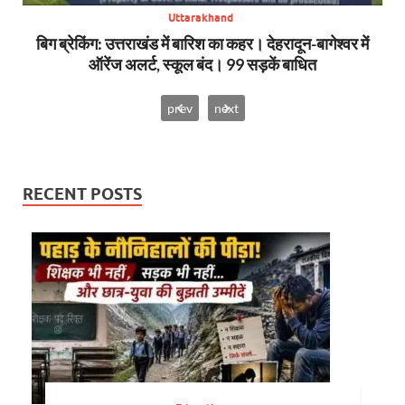
Uttarakhand
SDRF
बिग ब्रेकिंग: उत्तराखंड में बारिश का कहर। देहरादून-बागेश्वर में
सा
ऑरेंज अलर्ट, स्कूल बंद। 99 सड़कें बाधित
prev
next
RECENT POSTS