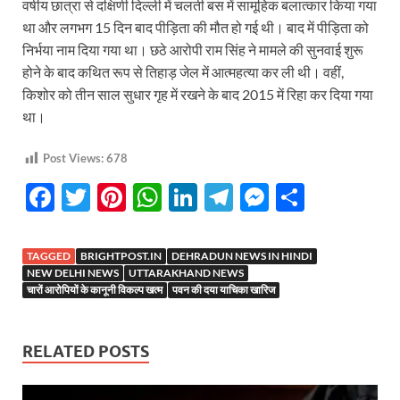
वर्षीय छात्रा से दक्षिणी दिल्ली में चलती बस में सामूहिक बलात्कार किया गया
था और लगभग 15 दिन बाद पीड़िता की मौत हो गई थी। बाद में पीड़िता को
निर्भया नाम दिया गया था। छठे आरोपी राम सिंह ने मामले की सुनवाई शुरू
होने के बाद कथित रूप से तिहाड़ जेल में आत्महत्या कर ली थी। वहीं,
किशोर को तीन साल सुधार गृह में रखने के बाद 2015 में रिहा कर दिया गया
था।
Post Views:
678
F
T
Pi
W
Li
T
M
S
ac
w
nt
h
n
el
es
h
e
itt
er
at
k
e
se
ar
TAGGED
BRIGHTPOST.IN
DEHRADUN NEWS IN HINDI
b
er
es
s
e
gr
n
e
NEW DELHI NEWS
UTTARAKHAND NEWS
चारों आरोपियों के कानूनी विकल्प खत्म
पवन की दया याचिका खारिज
o
t
A
dI
a
g
o
p
n
m
er
RELATED POSTS
k
p