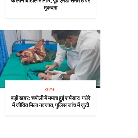
के लोन घोटाले में FIR, पूर्व एमडी समेत 6 पर
मुकदमा
crime
बड़ी खबर: चमोली में ममता हुई शर्मसार! गधेरे
में जीवित मिला नवजात, पुलिस जांच में जुटी