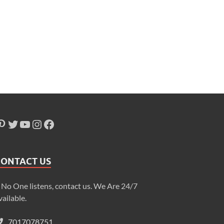
CONTACT US
f No One listens, contact us. We Are 24/7
vailable.
7017078751