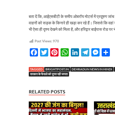
बता दें कि, आईएसबीटी के समीप ओबरॉय मोटर्स में प्रदूषण जांच 
वाहनों को सड़क के किनारे ही खड़ा कर रहे हैं। जिससे कि वहां ज
भी ऐसा ही दृश्य देखने को मिला है, और हरिद्वार बाईपास रोड पर भी
Post Views:
970
F
T
Pi
W
Li
T
M
S
ac
w
nt
h
n
el
es
h
e
itt
er
at
k
e
se
a
TAGGED
BRIGHTPOST.IN
DEHRADUN NEWS IN HINDI
b
er
es
s
e
gr
n
e
सरकार के फैसले को भुगत रही जनता
o
t
A
dI
a
g
o
p
n
m
er
RELATED POSTS
k
p