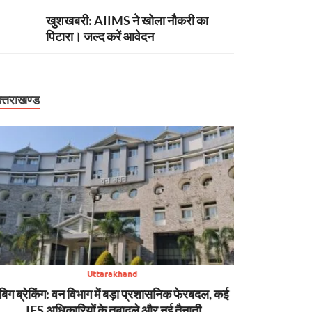
खुशखबरी: AIIMS ने खोला नौकरी का
पिटारा। जल्द करें आवेदन
त्तराखण्ड
Uttarakhand
बिग ब्रेकिंग: वन विभाग में बड़ा प्रशासनिक फेरबदल, कई
न्यूज़ अपडेट: मसूरी 
IFS अधिकारियों के तबादले और नई तैनाती
SDRF की मुस्तैद