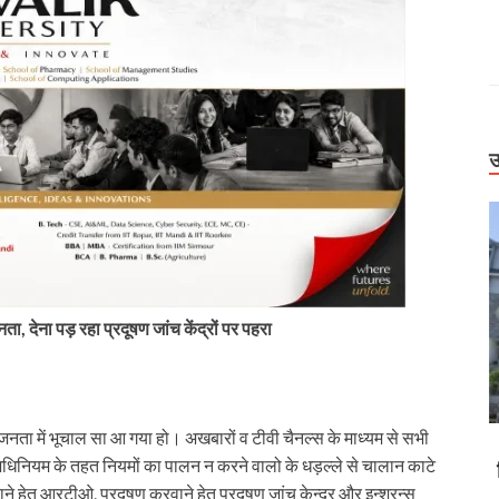
उ
, देना पड़ रहा प्रदूषण जांच केंद्रों पर पहरा
ी जनता में भूचाल सा आ गया हो। अखबारों व टीवी चैनल्स के माध्यम से सभी
Uttarakhand
 अधिनियम के तहत नियमों का पालन न करने वालो के धड़ल्ले से चालान काटे
 में पर्यटक फंसे,
बिग ब्रेकिंग: उत्तराखंड में बारिश का कहर। देहरादून-
हेतु आरटीओ, प्रदूषण करवाने हेतु प्रदूषण जांच केन्द्र और इन्शुरन्स
धराली आपदा का
बागेश्वर में ऑरेंज अलर्ट, स्कूल बंद। 99 सड़कें बाधित