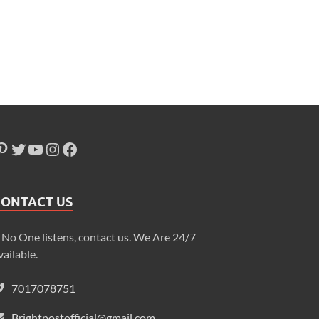
CONTACT US
f No One listens, contact us. We Are 24/7
vailable.
7017078751
Brightpostofficial@gmail.com