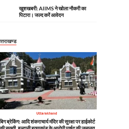
खुशखबरी: AIIMS ने खोला नौकरी का
पिटारा। जल्द करें आवेदन
त्तराखण्ड
Uttarakhand
बिग ब्रेकिंग: आदि शंकराचार्य मंदिर की सुरक्षा पर हाईकोर्ट
बिग ब्रेकिंग: धाम
की सख्ती, हल्द्वानी हत्याकांड के आरोपी पार्षद की जमानत