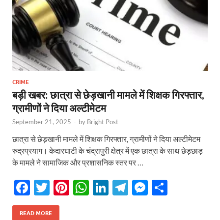
CRIME
बड़ी खबर: छात्रा से छेड़खानी मामले में शिक्षक गिरफ्तार,
ग्रामीणों ने दिया अल्टीमेटम
September 21, 2025
-
by
Bright Post
छात्रा से छेड़खानी मामले में शिक्षक गिरफ्तार, ग्रामीणों ने दिया अल्टीमेटम
रुद्रप्रयाग। केदारघाटी के चंद्रापुरी क्षेत्र में एक छात्रा के साथ छेड़छाड़
के मामले ने सामाजिक और प्रशासनिक स्तर पर …
F
T
Pi
W
Li
T
M
S
ac
w
nt
h
n
el
es
h
e
itt
er
at
k
e
se
ar
READ MORE