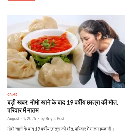
b
er
es
s
e
gr
n
e
o
t
A
dI
a
g
o
p
n
m
er
k
p
CRIME
बड़ी खबर: मोमो खाने के बाद 19 वर्षीय छात्रा की मौत,
परिवार में मातम
August 24, 2025
-
by
Bright Post
मोमो खाने के बाद 19 वर्षीय छात्रा की मौत, परिवार में मातम हल्द्वानी।