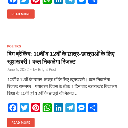
ac
w
nt
h
n
el
es
h
e
itt
er
at
k
e
se
ar
READ MORE
b
er
es
s
e
gr
n
e
o
t
A
dI
a
g
o
p
n
m
er
POLITICS
k
p
बिग ब्रेकिंग: 10वीं व 12वीं के छात्र-छात्राओं के लिए
खुशखबरी। कल निकलेगा रिजल्ट
June 5, 2022
-
by
Bright Post
10वीं व 12वीं के छात्र-छात्राओं के लिए खुशखबरी। कल निकलेगा
रिजल्ट रामनगर। पर्यावरण दिवस के ठीक 1 दिन बाद उत्तराखंड विद्यालय
शिक्षा के 10वीं एवं 12वीं के छात्रों की मेहनत …
F
T
Pi
W
Li
T
M
S
ac
w
nt
h
n
el
es
h
e
itt
er
at
k
e
se
ar
READ MORE