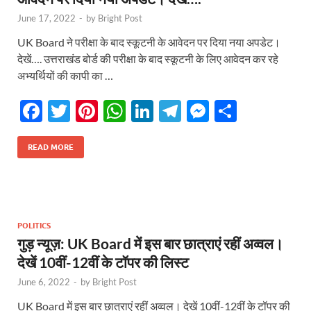
June 17, 2022
-
by
Bright Post
UK Board ने परीक्षा के बाद स्कूटनी के आवेदन पर दिया नया अपडेट।
देखें…. उत्तराखंड बोर्ड की परीक्षा के बाद स्कूटनी के लिए आवेदन कर रहे
अभ्यर्थियों की कापी का …
F
T
Pi
W
Li
T
M
S
ac
w
nt
h
n
el
es
h
e
itt
er
at
k
e
se
ar
READ MORE
b
er
es
s
e
gr
n
e
o
t
A
dI
a
g
o
p
n
m
er
POLITICS
k
p
गुड़ न्यूज़: UK Board में इस बार छात्राएं रहीं अव्वल।
देखें 10वीं-12वीं के टॉपर की लिस्ट
June 6, 2022
-
by
Bright Post
UK Board में इस बार छात्राएं रहीं अव्वल। देखें 10वीं-12वीं के टॉपर की