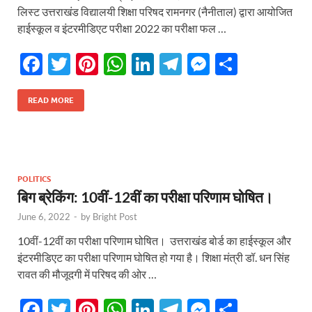
लिस्ट उत्तराखंड विद्यालयी शिक्षा परिषद रामनगर (नैनीताल) द्वारा आयोजित
हाईस्कूल व इंटरमीडिएट परीक्षा 2022 का परीक्षा फल …
F
T
Pi
W
Li
T
M
S
ac
w
nt
h
n
el
es
h
e
itt
er
at
k
e
se
ar
READ MORE
b
er
es
s
e
gr
n
e
o
t
A
dI
a
g
o
p
n
m
er
POLITICS
k
p
बिग ब्रेकिंग: 10वीं-12वीं का परीक्षा परिणाम घोषित।
June 6, 2022
-
by
Bright Post
10वीं-12वीं का परीक्षा परिणाम घोषित। उत्तराखंड बोर्ड का हाईस्कूल और
इंटरमीडिएट का परीक्षा परिणाम घोषित हो गया है। शिक्षा मंत्री डॉ. धन सिंह
रावत की मौजूदगी में परिषद की ओर …
F
T
Pi
W
Li
T
M
S