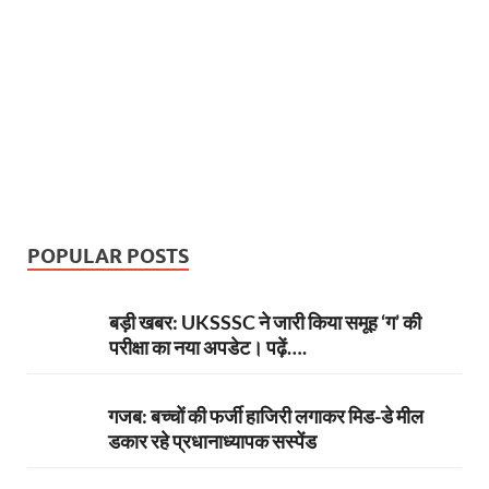
b
er
es
s
e
gr
n
e
o
t
A
dI
a
g
o
p
n
m
er
k
p
POPULAR POSTS
बड़ी खबर: UKSSSC ने जारी किया समूह ‘ग’ की
परीक्षा का नया अपडेट। पढ़ें….
गजब: बच्चों की फर्जी हाजिरी लगाकर मिड-डे मील
डकार रहे प्रधानाध्यापक सस्पेंड