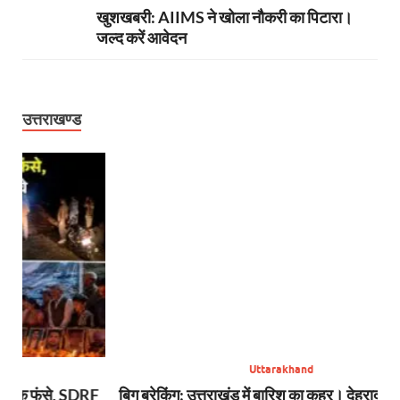
खुशखबरी: AIIMS ने खोला नौकरी का पिटारा।
जल्द करें आवेदन
उत्तराखण्ड
Uttarakhand
SDRF
बिग ब्रेकिंग: उत्तराखंड में बारिश का कहर। देहरादून-बागेश्वर में
सा