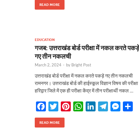
e
itt
er
at
k
e
se
a
READ MORE
b
er
es
s
e
gr
n
e
o
t
A
dI
a
g
o
p
n
m
er
EDUCATION
k
p
गजब: उत्तराखंड बोर्ड परीक्षा में नकल करते पकड़
गए तीन नकलची
March 2, 2024
-
by
Bright Post
उत्तराखंड बोर्ड परीक्षा में नकल करते पकड़े गए तीन नकलची
रामनगर। उत्तराखंड बोर्ड की हाईस्कूल विज्ञान विषय की परीक्षा म
हरिद्वार जिले में एक ही परीक्षा केंद्र में तीन परीक्षार्थी नकल …
F
T
Pi
W
Li
T
M
S
ac
w
nt
h
n
el
es
h
tarakhand
Uttarakhand
e
itt
er
at
k
e
se
a
READ MORE
का प्रहार! कहीं डोली में मरीज,
बिग ब्रेकिंग: हाईकोर्ट के बड़े फैसलें। द
b
er
es
s
e
gr
n
e
मी यात्रा, तो कहीं उफनाईं नदियां
केस में CBI को मोहलत, नए हाईकोर्ट पर