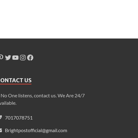
CONTACT US
f No One listens, contact us. We Are 24/7
vailable.
7017078751
Brightpostofficial@gmail.com