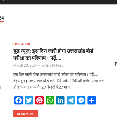
24
EDUCATION
गुड न्यूज: इस दिन जारी होगा उत्तराखंड बोर्ड
परीक्षा का परिणाम। पढ़ें….
March 20, 2024
-
by
Bright Post
इस दिन जारी होगा उत्तराखंड बोर्ड परीक्षा का परिणाम। पढ़ें….
देहरादून। उत्तराखंड बोर्ड की 10वीं और 12वीं की परीक्षाएं समाप्त
होने के बाद राज्य के 29 केंद्रों में 27 मार्च …
ं
F
T
Pi
W
Li
T
M
S
ac
w
nt
h
n
el
es
h
e
itt
er
at
k
e
se
ar
READ MORE