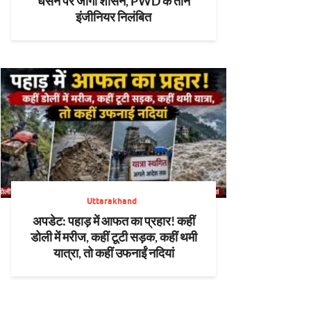
धंसने पर जागा शासन, PWD के तीन
इंजीनियर निलंबित
Uttarakhand
अपडेट: पहाड़ में आफत का प्रहार! कहीं
डोली में मरीज, कहीं टूटी सड़क, कहीं थमी
यात्रा, तो कहीं उफनाईं नदियां