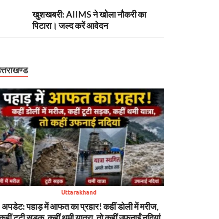
खुशखबरी: AIIMS ने खोला नौकरी का
पिटारा। जल्द करें आवेदन
त्तराखण्ड
Uttarakhand
अपडेट: पहाड़ में आफत का प्रहार! कहीं डोली में मरीज,
बिग ब्रेकिंग: हा
कहीं टूटी सड़क, कहीं थमी यात्रा, तो कहीं उफनाईं नदियां
केस में CBI को 