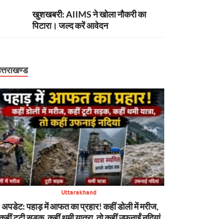
खुशखबरी: AIIMS ने खोला नौकरी का
पिटारा। जल्द करें आवेदन
त्तराखण्ड
Uttarakhand
अपडेट: पहाड़ में आफत का प्रहार! कहीं डोली में मरीज,
बिग ब्रेकिंग: हा
कहीं टूटी सड़क, कहीं थमी यात्रा, तो कहीं उफनाईं नदियां
केस में CBI को 