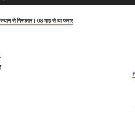
ाजस्थान से गिरफ्तार। 08 माह से था फरार
ा
र