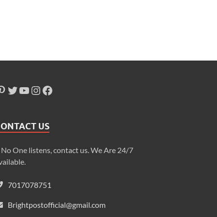
CONTACT US
f No One listens, contact us. We Are 24/7
vailable.
7017078751
Brightpostofficial@gmail.com