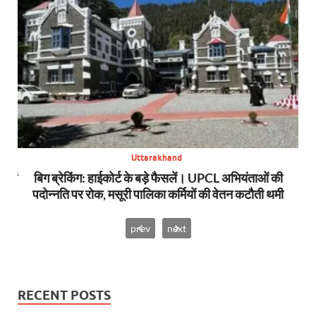
Uttarakhand
स में
बिग ब्रेकिंग: हाईकोर्ट के बड़े फैसलें। UPCL अभियंताओं की
बि
पदोन्नति पर रोक, मसूरी पालिका कर्मियों की वेतन कटौती थमी
prev
next
RECENT POSTS