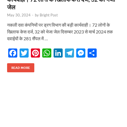
जेल
May 30, 2024
-
by
Bright Post
नकली दवा कंपनियों पर ड्रग विभाग की बड़ी कार्यवाही। 72 लोगों के
खिलाफ केस दर्ज, 32 को भेजा जेल दिसम्बर 2023 से मार्च 2024 तक
दवाईयों के 281 सैंपल में …
F
T
Pi
W
Li
T
M
S
ac
w
nt
h
n
el
es
h
e
itt
er
at
k
e
se
ar
READ MORE
b
er
es
s
e
gr
n
e
o
t
A
dI
a
g
o
p
n
m
er
k
p