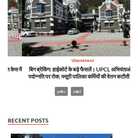
Uttarakhand
स में
बिग ब्रेकिंग: हाईकोर्ट के बड़े फैसलें। UPCL अभियंताओं की
बि
पदोन्नति पर रोक, मसूरी पालिका कर्मियों की वेतन कटौती थमी
prev
next
RECENT POSTS