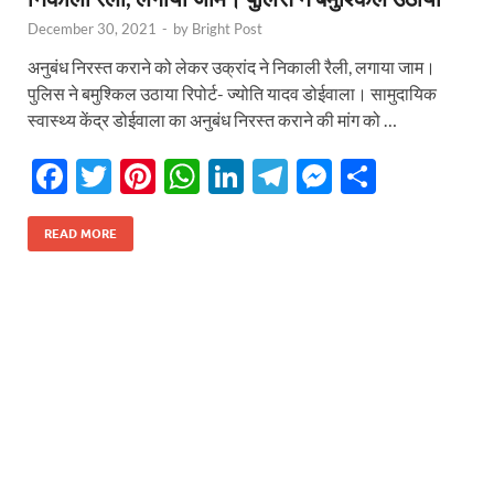
December 30, 2021
-
by
Bright Post
अनुबंध निरस्त कराने को लेकर उक्रांद ने निकाली रैली, लगाया जाम।
पुलिस ने बमुश्किल उठाया रिपोर्ट- ज्योति यादव डोईवाला। सामुदायिक
स्वास्थ्य केंद्र डोईवाला का अनुबंध निरस्त कराने की मांग को …
F
T
Pi
W
Li
T
M
S
ac
w
nt
h
n
el
es
h
e
itt
er
at
k
e
se
ar
READ MORE
b
er
es
s
e
gr
n
e
o
t
A
dI
a
g
o
p
n
m
er
k
p